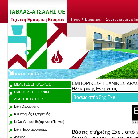
Τεχνική Εμπορική Εταιρεία
Προφίλ Εταιρείας
Συνεργαζόμενα li
ΕΜΠΟΡΙΚΕΣ- ΤΕΧΝΙΚΕΣ ΔΡΑ
ΜΕΛΕΤΕΣ ΕΠΙΒΛΕΨΕΙΣ
Ηλεκτρικής Ενέργειας
ΕΜΠΟΡΙΚΕΣ- ΤΕΧΝΙΚΕΣ
Bάσεις στήριξης Εxel
ΔΡΑΣΤΗΡΙΟΤΗΤΕΣ
Είδη Θέρμανσης
Κλιματισμός-Εξαερισμός
Κολυμβητικές δεξαμενές (Πισίνες)
Είδη Πυροπροστασίας
Bάσεις στήριξης Exel, από
Αντλίες