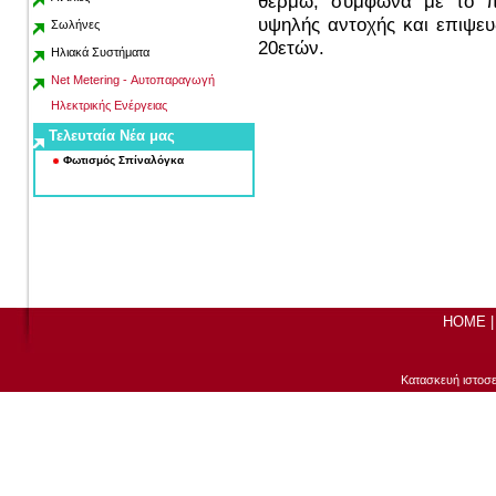
θερμώ, σύμφωνα με το πρ
υψηλής αντοχής και επιψε
Σωλήνες
20ετών.
Ηλιακά Συστήματα
Net Metering - Αυτοπαραγωγή
Ηλεκτρικής Ενέργειας
Τελευταία Νέα μας
Φωτισμός Σπίναλόγκα
Μηδενισμός στην κατανάλωση της
ΔΕΗ !!!
HOME
Κατασκευή ιστοσ