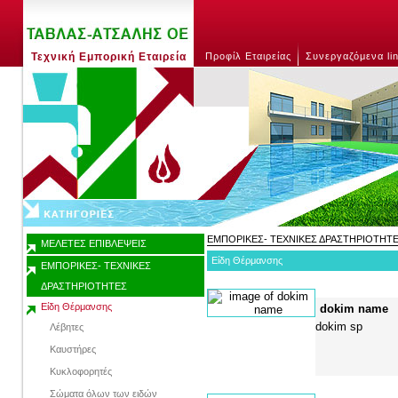
Τεχνική Εμπορική Εταιρεία
Προφίλ Εταιρείας
Συνεργαζόμενα li
ΕΜΠΟΡΙΚΕΣ- ΤΕΧΝΙΚΕΣ ΔΡΑΣΤΗΡΙΟΤΗΤ
ΜΕΛΕΤΕΣ ΕΠΙΒΛΕΨΕΙΣ
Είδη Θέρμανσης
ΕΜΠΟΡΙΚΕΣ- ΤΕΧΝΙΚΕΣ
ΔΡΑΣΤΗΡΙΟΤΗΤΕΣ
Είδη Θέρμανσης
dokim name
dokim sp
Λέβητες
Καυστήρες
Κυκλοφορητές
Σώματα όλων των ειδών