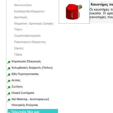
Καυστήρες πε
Μονοσωλήνιο
Οι καυστήρες π
Ενδοδαπέδια Θέρμανση -
ευκολία. Η αρί
καινοτομίες πο
Δροσισμός
λειτουργία
Θέρμανση - Δροσισμός Οροφής-
Τοίχου
Σώματα Διακοσμητικά
Παρελκόμενα Θέρμανσης
Σόμπες
Τζάκια
Κλιματισμός-Εξαερισμός
Κολυμβητικές δεξαμενές (Πισίνες)
Είδη Πυροπροστασίας
Αντλίες
Σωλήνες
Ηλιακά Συστήματα
Net Metering - Αυτοπαραγωγή
Ηλεκτρικής Ενέργειας
Τελευταία Νέα μας