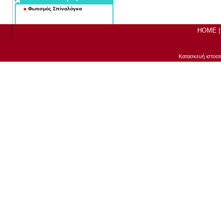
Φωτισμός Σπίναλόγκα
HOME
Μηδενισμός στην κατανάλωση της
ΔΕΗ !!!
Κατασκευή ιστοσ